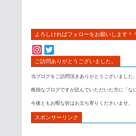
よろしければフォローをお願いします＾
In
T
st
w
ご訪問ありがとうございました。
a
itt
gr
er
当ブログをご訪問頂きありがとうございました
a
稚拙なブログですが読んでいただいた方に「な
m
今後ともお暇な折はお立ち寄りくださいませ。
スポンサーリンク