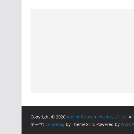
Copyright © 2026
Atelier Rubrum Yoshiのブログ
. Al
テーマ:
ColorMag
by ThemeGrill. Powered by
WordP