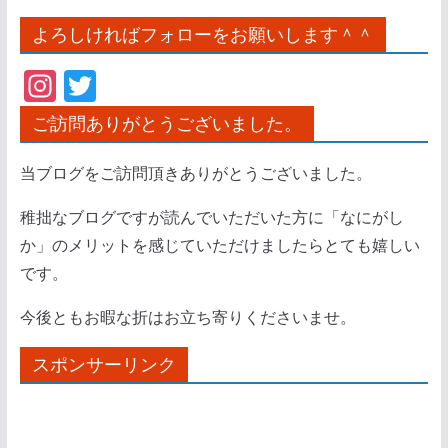
よろしければフォローをお願いします＾＾
In
T
st
w
ご訪問ありがとうございました。
a
itt
gr
er
当ブログをご訪問頂きありがとうございました。
a
稚拙なブログですが読んでいただいた方に「なにがし
m
か」のメリットを感じていただけましたらとても嬉しい
です。
今後ともお暇な折はお立ち寄りくださいませ。
スポンサーリンク