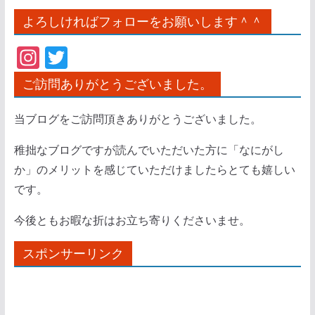
よろしければフォローをお願いします＾＾
In
T
st
w
ご訪問ありがとうございました。
a
itt
gr
er
当ブログをご訪問頂きありがとうございました。
a
稚拙なブログですが読んでいただいた方に「なにがし
m
か」のメリットを感じていただけましたらとても嬉しい
です。
今後ともお暇な折はお立ち寄りくださいませ。
スポンサーリンク