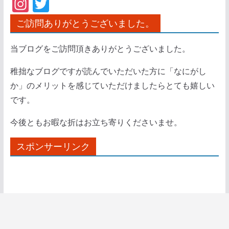
In
T
st
w
ご訪問ありがとうございました。
a
itt
gr
er
当ブログをご訪問頂きありがとうございました。
a
稚拙なブログですが読んでいただいた方に「なにがし
m
か」のメリットを感じていただけましたらとても嬉しい
です。
今後ともお暇な折はお立ち寄りくださいませ。
スポンサーリンク